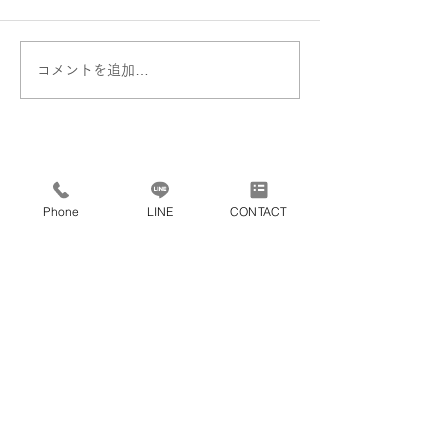
コメントを追加…
Phone
LINE
CONTACT
トップページ
よくある質問
施工事例
プライバシーポリシー
株式会社 DESIGN BASE
和歌山県和歌山市三葛285
-125
TEL：
073-499-80
20
／ FAX：073-49
9-8021