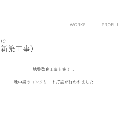
WORKS
PROFIL
 1分
舗新築工事）
地盤改良工事も完了し
地中梁のコンクリート打設が行われました