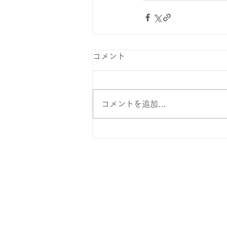
コメント
コメントを追加…
株式会社 DESIGN BASE
和歌山県和歌山市三葛285
-125
TEL：
073-499-80
20
／ FAX：0