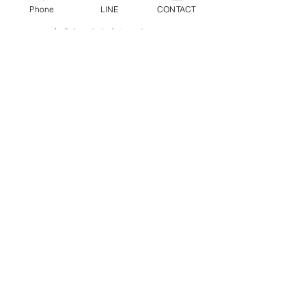
Phone
LINE
CONTACT
完成まであと少しです^ ^＊
完成見学会詳細はこちら☞
がるばのいえ
最新の施工例はこちら☞
Instagram
最新の現場の様子はこちら☞ 
LINE
施工例movieはこちら☞
YouTube
物件進捗状況
コメント