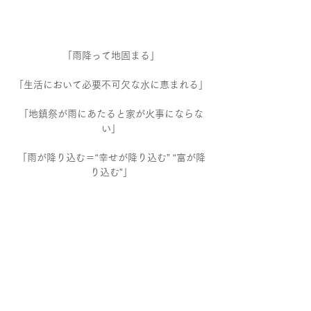
「雨降って地固まる」
「生活において必要不可欠な水に恵まれる」
「地鎮祭が雨にあたると家が火事にならな
い」
「雨が降り込む＝“幸せが降り込む” “富が降
り込む”」